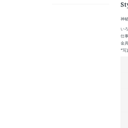
St
神
い
仕
金
*