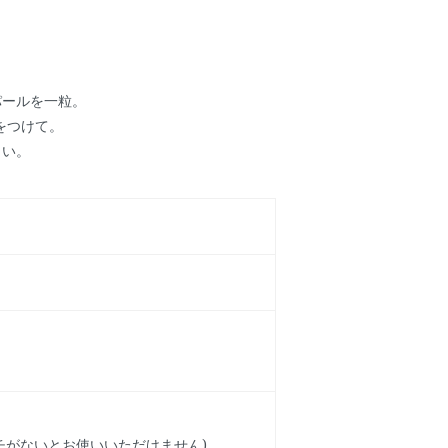
パールを一粒。
をつけて。
さい。
チがないとお使いいただけません)