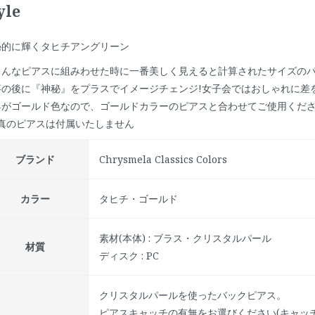
yle
秘的に輝くタヒチアングリーン
ろんなピアスに組みわせた時に一番美しく見えると計算されたサイズの
事の後に『神秘』をプラスでイメージチェンジ!女子会ではおしゃれに差
具がゴールド色なので、ゴールドカラーのピアスと合わせてご使用くだ
写真のピアスは付属いたしません
ブランド
Chrysmela Classics Colors
カラー
タヒチ・ゴールド
素材(本体) : ブラス・クリスタルパール
材質
ディスク : PC
クリスタルパールを使ったバックピアス。
ピアスキャッチの有無をお選びください(キャッ