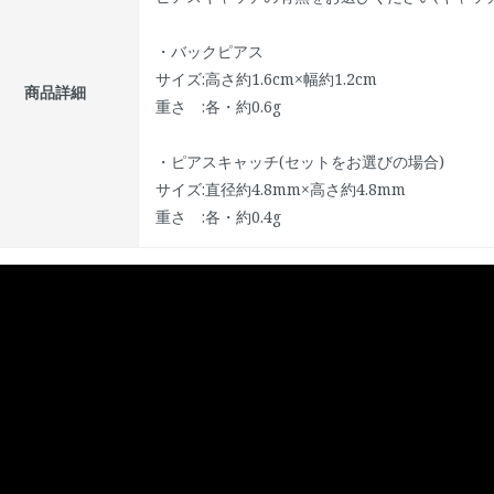
・バックピアス
サイズ:高さ約1.6cm×幅約1.2cm
商品詳細
重さ :各・約0.6g
・ピアスキャッチ(セットをお選びの場合)
サイズ:直径約4.8mm×高さ約4.8mm
重さ :各・約0.4g