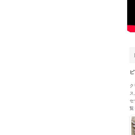
ピ
ク
ス
セ
覧